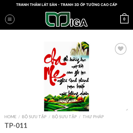
Skip
TRANH THẢM LÁT SÀN - TRANH 3D ỐP TƯỜNG CAO CẤP
to
content
0
Add to
wishlist
HOME
/
BỘ SƯU TẬP
/
BỘ SƯU TẬP
/
THƯ PHÁP
TP-011