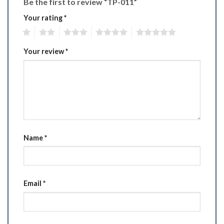
Be the first to review “TP-011”
Your rating
*
1
2
3
4
5
Your review
*
Name
*
Email
*