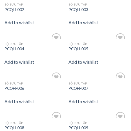
BỘ SƯU TẬP
BỘ SƯU TẬP
PCQH-002
PCQH-003
Add to wishlist
Add to wishlist
BỘ SƯU TẬP
BỘ SƯU TẬP
Add to
Add to
PCQH-004
PCQH-005
wishlist
wishlist
Add to wishlist
Add to wishlist
BỘ SƯU TẬP
BỘ SƯU TẬP
Add to
Add to
PCQH-006
PCQH-007
wishlist
wishlist
Add to wishlist
Add to wishlist
BỘ SƯU TẬP
BỘ SƯU TẬP
Add to
Add to
PCQH-008
PCQH-009
wishlist
wishlist