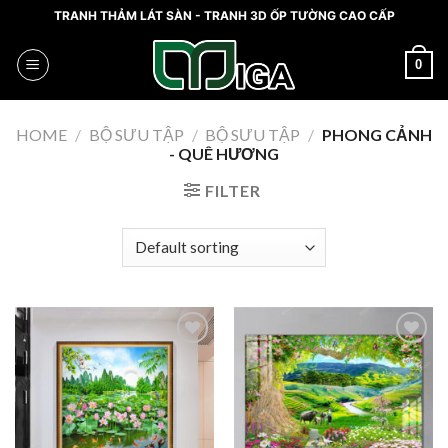
Skip
TRANH THẢM LÁT SÀN - TRANH 3D ỐP TƯỜNG CAO CẤP
to
content
0
HOME
/
BỘ SƯU TẬP
/
BỘ SƯU TẬP
/
PHONG CẢNH
- QUÊ HƯƠNG
FILTER
Add to
Add to
wishlist
wishlist