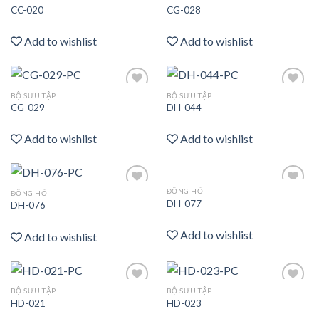
CC-020
CG-028
Add to wishlist
Add to wishlist
BỘ SƯU TẬP
BỘ SƯU TẬP
Add
Add
CG-029
DH-044
to
to
wishlist
wishlist
Add to wishlist
Add to wishlist
ĐỒNG HỒ
ĐỒNG HỒ
Add
Add
DH-077
DH-076
to
to
wishlist
wishlist
Add to wishlist
Add to wishlist
BỘ SƯU TẬP
BỘ SƯU TẬP
Add
Add
HD-021
HD-023
to
to
wishlist
wishlist