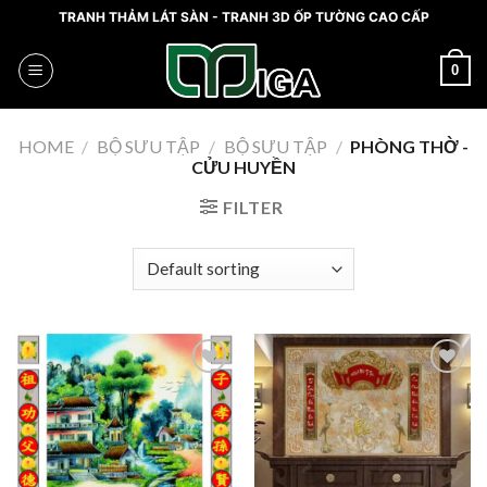
Skip
TRANH THẢM LÁT SÀN - TRANH 3D ỐP TƯỜNG CAO CẤP
to
content
0
HOME
/
BỘ SƯU TẬP
/
BỘ SƯU TẬP
/
PHÒNG THỜ -
CỬU HUYỀN
FILTER
Add
Add
to
to
wishlist
wishlist