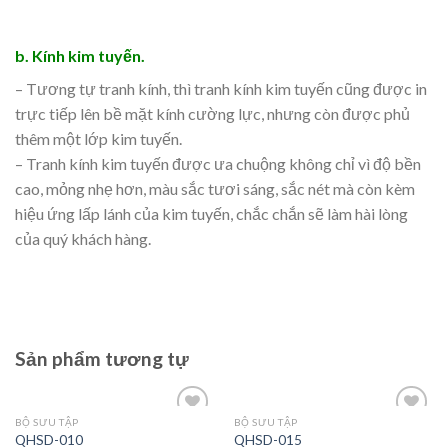
b. Kính kim tuyến.
– Tương tự tranh kính, thì tranh kính kim tuyến cũng được in
trực tiếp lên bề mặt kính cường lực, nhưng còn được phủ
thêm một lớp kim tuyến.
– Tranh kính kim tuyến được ưa chuộng không chỉ vì độ bền
cao, mỏng nhẹ hơn, màu sắc tươi sáng, sắc nét mà còn kèm
hiệu ứng lấp lánh của kim tuyến, chắc chắn sẽ làm hài lòng
của quý khách hàng.
Sản phẩm tương tự
BỘ SƯU TẬP
BỘ SƯU TẬP
Add to
Add to
QHSD-010
QHSD-015
wishlist
wishlist