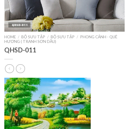
HOME
/
BỘ SƯU TẬP
/
BỘ SƯU TẬP
/
PHONG CẢNH - QUÊ
HƯƠNG ( TRANH SƠN DẦU)
QHSD-011