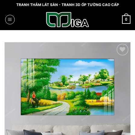
Skip
TRANH THẢM LÁT SÀN - TRANH 3D ỐP TƯỜNG CAO CẤP
to
content
0
Add to
wishlist