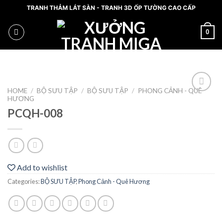
Skip
TRANH THẢM LÁT SÀN - TRANH 3D ỐP TƯỜNG CAO CẤP
to
content
0
HOME
/
BỘ SƯU TẬP
/
BỘ SƯU TẬP
/
PHONG CẢNH - QUÊ
HƯƠNG
Add
to
PCQH-008
wishlist
Add to wishlist
Categories:
BỘ SƯU TẬP
,
Phong Cảnh - Quê Hương