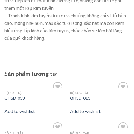
trực tiếp lên bề mặt kính cường lực, nhưng còn được phủ
thêm một lớp kim tuyến.
– Tranh kính kim tuyến được ưa chuộng không chỉ vì độ bền
cao, mỏng nhẹ hơn, màu sắc tươi sáng, sắc nét mà còn kèm
hiệu ứng lấp lánh của kim tuyến, chắc chắn sẽ làm hài lòng
của quý khách hàng.
Sản phẩm tương tự
BỘ SƯU TẬP
BỘ SƯU TẬP
Add to
Add to
QHSD-033
QHSD-011
wishlist
wishlist
Add to wishlist
Add to wishlist
BỘ SƯU TẬP
BỘ SƯU TẬP