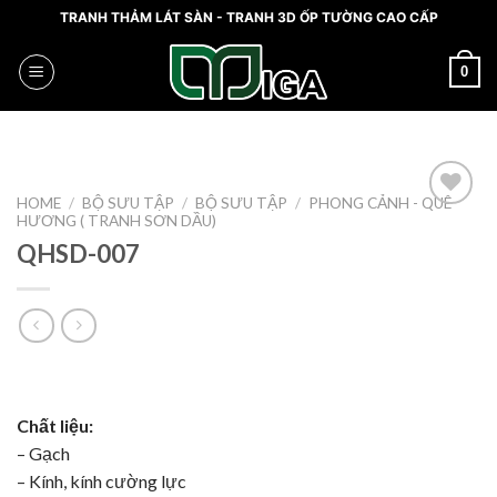
Skip
TRANH THẢM LÁT SÀN - TRANH 3D ỐP TƯỜNG CAO CẤP
to
content
0
HOME
/
BỘ SƯU TẬP
/
BỘ SƯU TẬP
/
PHONG CẢNH - QUÊ
HƯƠNG ( TRANH SƠN DẦU)
Add to
wishlist
QHSD-007
Chất liệu:
– Gạch
– Kính, kính cường lực