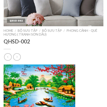
HOME
/
BỘ SƯU TẬP
/
BỘ SƯU TẬP
/
PHONG CẢNH - QUÊ
HƯƠNG ( TRANH SƠN DẦU)
QHSD-002