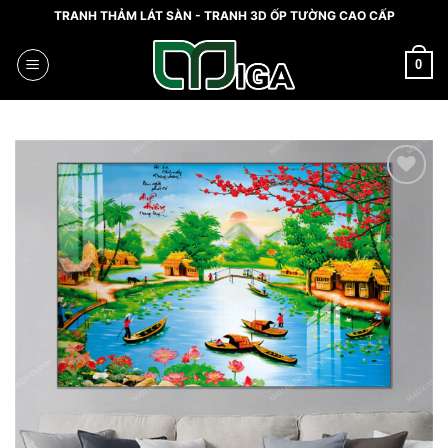
Skip
TRANH THẢM LÁT SÀN - TRANH 3D ỐP TƯỜNG CAO CẤP
to
content
0
Add to
wishlist