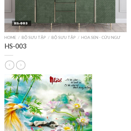
HOME
/
BỘ SƯU TẬP
/
BỘ SƯU TẬP
/
HOA SEN - CỬU NGƯ
HS-003