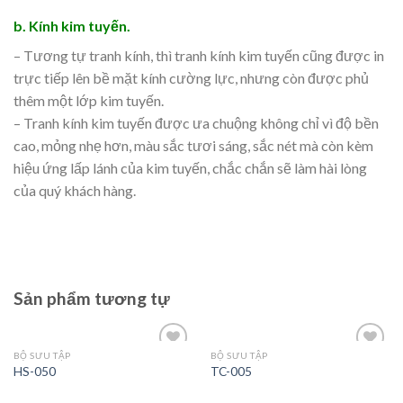
b. Kính kim tuyến.
– Tương tự tranh kính, thì tranh kính kim tuyến cũng được in
trực tiếp lên bề mặt kính cường lực, nhưng còn được phủ
thêm một lớp kim tuyến.
– Tranh kính kim tuyến được ưa chuộng không chỉ vì độ bền
cao, mỏng nhẹ hơn, màu sắc tươi sáng, sắc nét mà còn kèm
hiệu ứng lấp lánh của kim tuyến, chắc chắn sẽ làm hài lòng
của quý khách hàng.
Sản phẩm tương tự
BỘ SƯU TẬP
BỘ SƯU TẬP
Add
Add
HS-050
TC-005
to
to
wishlist
wishlist