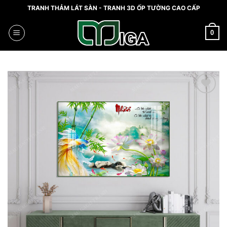
Skip
TRANH THẢM LÁT SÀN - TRANH 3D ỐP TƯỜNG CAO CẤP
to
content
0
Add
to
wishlist