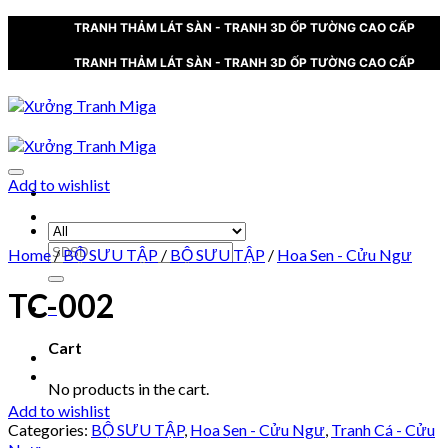
Skip
TRANH THẢM LÁT SÀN - TRANH 3D ỐP TƯỜNG CAO CẤP
to
content
TRANH THẢM LÁT SÀN - TRANH 3D ỐP TƯỜNG CAO CẤP
Add to wishlist
XƯỞNG TRANH MIGA
Search
Home
/
BỘ SƯU TẬP
/
BỘ SƯU TẬP
/
Hoa Sen - Cửu Ngư
for:
TC-002
0
Cart
No products in the cart.
Add to wishlist
Categories:
BỘ SƯU TẬP
,
Hoa Sen - Cửu Ngư
,
Tranh Cá - Cửu