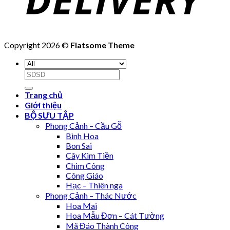
Copyright 2026 ©
Flatsome Theme
Search
for:
Trang chủ
Giới thiệu
BỘ SƯU TẬP
Phong Cảnh – Cầu Gỗ
Bình Hoa
Bon Sai
Cây Kim Tiền
Chim Công
Công Giáo
Hạc – Thiên nga
Phong Cảnh – Thác Nước
Hoa Mai
Hoa Mẫu Đơn – Cát Tường
Mã Đáo Thành Công