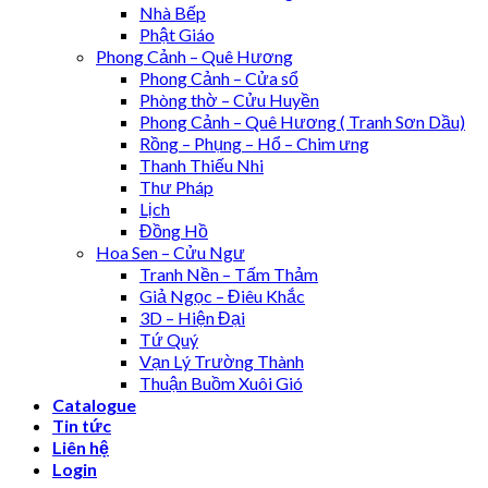
Nhà Bếp
Phật Giáo
Phong Cảnh – Quê Hương
Phong Cảnh – Cửa sổ
Phòng thờ – Cửu Huyền
Phong Cảnh – Quê Hương ( Tranh Sơn Dầu)
Rồng – Phụng – Hổ – Chim ưng
Thanh Thiếu Nhi
Thư Pháp
Lịch
Đồng Hồ
Hoa Sen – Cửu Ngư
Tranh Nền – Tấm Thảm
Giả Ngọc – Điêu Khắc
3D – Hiện Đại
Tứ Quý
Vạn Lý Trường Thành
Thuận Buồm Xuôi Gió
Catalogue
Tin tức
Liên hệ
Login