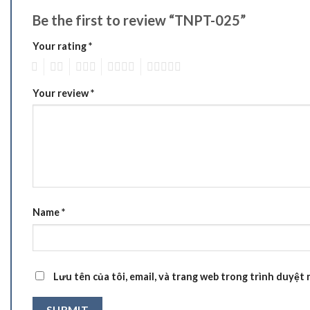
Be the first to review “TNPT-025”
Your rating
*
1
2
3
4
5
Your review
*
Name
*
Lưu tên của tôi, email, và trang web trong trình duyệt n