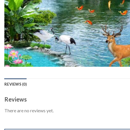
REVIEWS (0)
Reviews
There are no reviews yet.