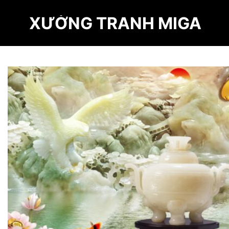
Skip
XƯỞNG TRANH MIGA
to
content