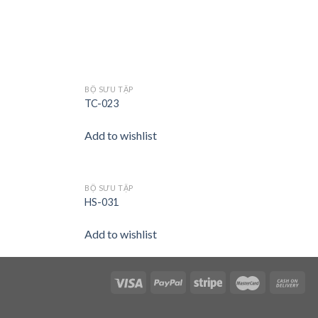
BỘ SƯU TẬP
Add to
Add to
TC-023
wishlist
wishlist
Add to wishlist
BỘ SƯU TẬP
Add to
Add to
HS-031
wishlist
wishlist
Add to wishlist