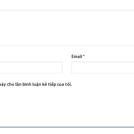
Email
*
ày cho lần bình luận kế tiếp của tôi.