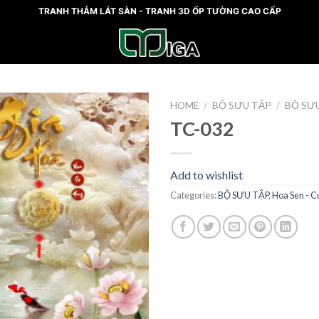
TRANH THẢM LÁT SÀN - TRANH 3D ỐP TƯỜNG CAO CẤP
HOME
/
BỘ SƯU TẬP
/
BỘ SƯ
TC-032
Add to
wishlist
Add to wishlist
Categories:
BỘ SƯU TẬP
,
Hoa Sen - 