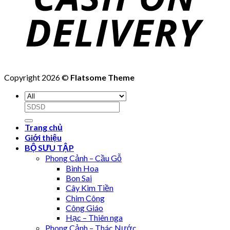
Copyright 2026 ©
Flatsome Theme
Search
for:
Trang chủ
Giới thiệu
BỘ SƯU TẬP
Phong Cảnh – Cầu Gỗ
Bình Hoa
Bon Sai
Cây Kim Tiền
Chim Công
Công Giáo
Hạc – Thiên nga
Phong Cảnh – Thác Nước