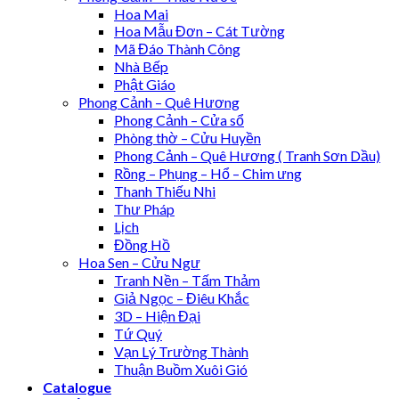
Hoa Mai
Hoa Mẫu Đơn – Cát Tường
Mã Đáo Thành Công
Nhà Bếp
Phật Giáo
Phong Cảnh – Quê Hương
Phong Cảnh – Cửa sổ
Phòng thờ – Cửu Huyền
Phong Cảnh – Quê Hương ( Tranh Sơn Dầu)
Rồng – Phụng – Hổ – Chim ưng
Thanh Thiếu Nhi
Thư Pháp
Lịch
Đồng Hồ
Hoa Sen – Cửu Ngư
Tranh Nền – Tấm Thảm
Giả Ngọc – Điêu Khắc
3D – Hiện Đại
Tứ Quý
Vạn Lý Trường Thành
Thuận Buồm Xuôi Gió
Catalogue