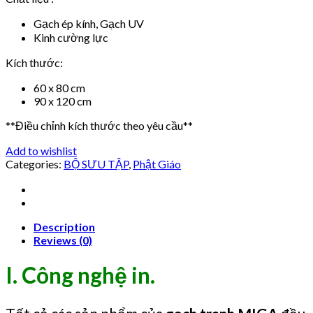
Gạch ép kính, Gạch UV
Kinh cường lực
Kích thước:
60 x 80 cm
90 x 120 cm
**Điều chỉnh kích thước theo yêu cầu**
Add to wishlist
Categories:
BỘ SƯU TẬP
,
Phật Giáo
Description
Reviews (0)
I. Công nghệ in.