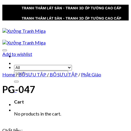
Skip
TRANH THẢM LÁT SÀN - TRANH 3D ỐP TƯỜNG CAO CẤP
to
content
TRANH THẢM LÁT SÀN - TRANH 3D ỐP TƯỜNG CAO CẤP
Add to wishlist
XƯỞNG TRANH MIGA
Search
Home
/
BỘ SƯU TẬP
/
BỘ SƯU TẬP
/
Phật Giáo
for:
PG-047
0
Cart
No products in the cart.
Chất liệu :