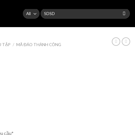
Search
for:
U TẬP
/
MÃ ĐÁO THÀNH CÔNG
êu cầu*