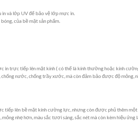
 in và lớp UV để bảo vệ lớp mực in.
g bóng, của bề mặt sản phẩm.
ợc in trực tiếp lên mặt kính ( có thể là kính thường hoặc kính cườ
g, chống nước, chống trầy xước, mà còn đảm bảo được độ mỏng, n
trực tiếp lên bề mặt kính cường lực, nhưng còn được phủ thêm một
 mỏng nhẹ hơn, màu sắc tươi sáng, sắc nét mà còn kèm hiệu ứng lấ