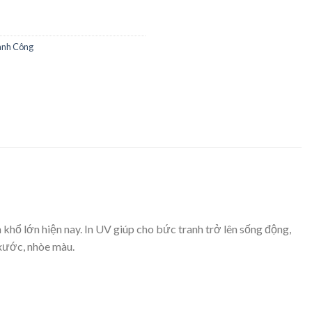
ành Công
 khổ lớn hiện nay. In UV giúp cho bức tranh trở lên sống động,
 xước, nhòe màu.