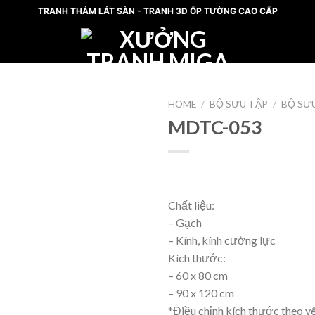
TRANH THẢM LÁT SÀN - TRANH 3D ỐP TƯỜNG CAO CẤP
HOME
/
BỘ SƯU TẬP
/
BỘ SƯ
MDTC-053
Add
to
wishlist
Chất liệu:
– Gạch
– Kính, kính cường lực
Kích thước:
– 60 x 80 cm
– 90 x 120 cm
*Điều chỉnh kích thước theo y