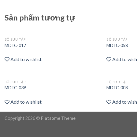
Sản phẩm tương tự
BỘ SƯU TẬP
BỘ SƯU TẬP
Add
MDTC-017
MDTC-058
to
wishlist
Add to wishlist
Add to wish
BỘ SƯU TẬP
BỘ SƯU TẬP
Add
MDTC-039
MDTC-008
to
wishlist
Add to wishlist
Add to wish
Copyright 2026 ©
Flatsome Theme