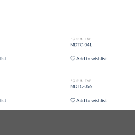
BỘ SƯU TẬP
Add
MDTC-041
to
wishlist
list
Add to wishlist
BỘ SƯU TẬP
Add
MDTC-056
to
wishlist
list
Add to wishlist