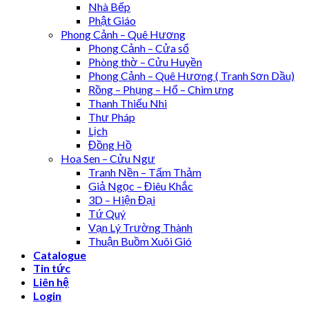
Nhà Bếp
Phật Giáo
Phong Cảnh – Quê Hương
Phong Cảnh – Cửa sổ
Phòng thờ – Cửu Huyền
Phong Cảnh – Quê Hương ( Tranh Sơn Dầu)
Rồng – Phụng – Hổ – Chim ưng
Thanh Thiếu Nhi
Thư Pháp
Lịch
Đồng Hồ
Hoa Sen – Cửu Ngư
Tranh Nền – Tấm Thảm
Giả Ngọc – Điêu Khắc
3D – Hiện Đại
Tứ Quý
Vạn Lý Trường Thành
Thuận Buồm Xuôi Gió
Catalogue
Tin tức
Liên hệ
Login