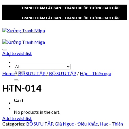
Skip
TRANH THẢM LÁT SÀN - TRANH 3D ỐP TƯỜNG CAO CẤP
to
content
TRANH THẢM LÁT SÀN - TRANH 3D ỐP TƯỜNG CAO CẤP
Add to wishlist
XƯỞNG TRANH MIGA
Search
Home
/
BỘ SƯU TẬP
/
BỘ SƯU TẬP
/
Hạc - Thiên nga
for:
HTN-014
0
Cart
No products in the cart.
Add to wishlist
Categories:
BỘ SƯU TẬP
,
Giả Ngọc - Điêu Khắc
,
Hạc - Thiên