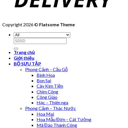
Copyright 2026 ©
Flatsome Theme
Search
for:
Trang chủ
Giới thiệu
BỘ SƯU TẬP
Phong Cảnh – Cầu Gỗ
Bình Hoa
Bon Sai
Cây Kim Tiền
Chim Công
Công Giáo
Hạc – Thiên nga
Phong Cảnh – Thác Nước
Hoa Mai
Hoa Mẫu Đơn – Cát Tường
Mã Đáo Thành Công