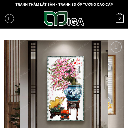
Skip
TRANH THẢM LÁT SÀN - TRANH 3D ỐP TƯỜNG CAO CẤP
to
content
0
Add
to
wishlist