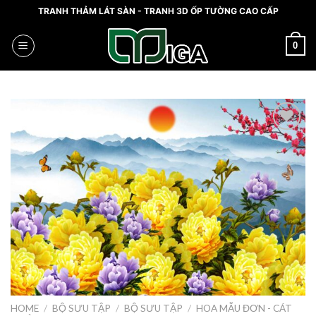
Skip
TRANH THẢM LÁT SÀN - TRANH 3D ỐP TƯỜNG CAO CẤP
to
content
0
Add
to
wishlist
HOME
/
BỘ SƯU TẬP
/
BỘ SƯU TẬP
/
HOA MẪU ĐƠN - CÁT