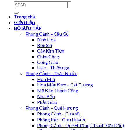
Search
for:
Trang chủ
Giới thiệu
BỘ SƯU TẬP
Phong Cảnh – Cầu Gỗ
Bình Hoa
Bon Sai
Cây Kim Tiền
Chim Công
Công Giáo
Hạc – Thiên nga
Phong Cảnh – Thác Nước
Hoa Mai
Hoa Mẫu Đơn – Cát Tường
Mã Đáo Thành Công
Nhà Bếp
Phật Giáo
Phong Cảnh – Quê Hương
Phong Cảnh – Cửa sổ
Phòng thờ – Cửu Huyền
Phong Cảnh – Quê Hương ( Tranh Sơn Dầu)