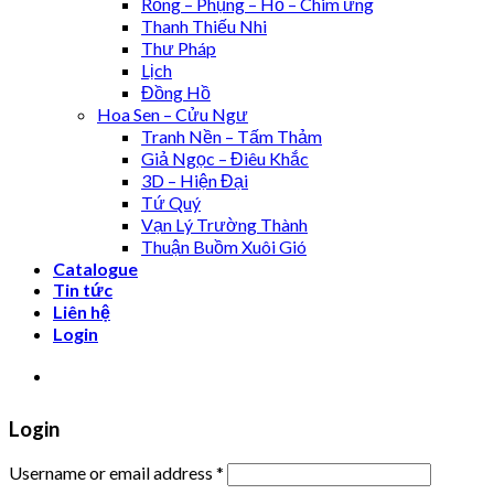
Rồng – Phụng – Hổ – Chim ưng
Thanh Thiếu Nhi
Thư Pháp
Lịch
Đồng Hồ
Hoa Sen – Cửu Ngư
Tranh Nền – Tấm Thảm
Giả Ngọc – Điêu Khắc
3D – Hiện Đại
Tứ Quý
Vạn Lý Trường Thành
Thuận Buồm Xuôi Gió
Catalogue
Tin tức
Liên hệ
Login
XƯỞNG TRANH MIGA
Login
Username or email address
*