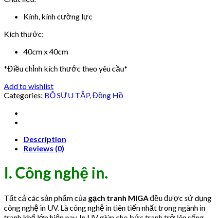
Kính, kính cường lực
Kích thước:
40cm x 40cm
*Điều chỉnh kích thước theo yêu cầu*
Add to wishlist
Categories:
BỘ SƯU TẬP
,
Đồng Hồ
Description
Reviews (0)
I. Công nghệ in.
Tất cả các sản phẩm của
gạch tranh MIGA
đều được sử dụng
công nghệ in UV. Là công nghệ in tiên tiến nhất trong ngành in
tranh khổ lớn hiện nay. In UV giúp cho bức tranh trở lên sống