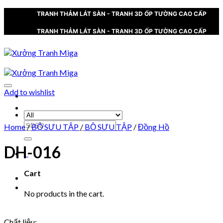
Skip
TRANH THẢM LÁT SÀN - TRANH 3D ỐP TƯỜNG CAO CẤP
to
content
TRANH THẢM LÁT SÀN - TRANH 3D ỐP TƯỜNG CAO CẤP
Add to wishlist
XƯỞNG TRANH MIGA
Search
Home
/
BỘ SƯU TẬP
/
BỘ SƯU TẬP
/
Đồng Hồ
for:
DH-016
0
Cart
No products in the cart.
Chất liệu: