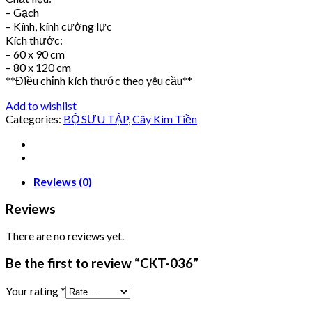
– Gạch
– Kính, kính cường lực
Kích thước:
– 60 x 90 cm
– 80 x 120 cm
**Điều chỉnh kích thước theo yêu cầu**
Add to wishlist
Categories:
BỘ SƯU TẬP
,
Cây Kim Tiền
Reviews (0)
Reviews
There are no reviews yet.
Be the first to review “CKT-036”
Your rating
*