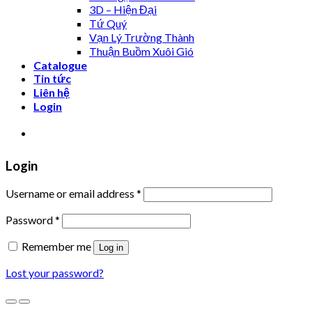
3D – Hiện Đại
Tứ Quý
Vạn Lý Trường Thành
Thuận Buồm Xuôi Gió
Catalogue
Tin tức
Liên hệ
Login
XƯỞNG TRANH MIGA
Login
Username or email address
*
Password
*
Remember me
Log in
Lost your password?