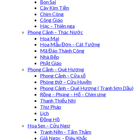
Bon Sai
Cây Kim Tiền
Chim Công
Công Giáo
Hạc – Thiên nga
Phong Cảnh – Thác Nước
Hoa Mai
Hoa Mẫu Đơn – Cát Tường
Mã Đáo Thành Công
Nhà Bếp
Phật Giáo
Phong Cảnh – Quê Hương
Phong Cảnh – Cửa sổ
Phòng thờ – Cửu Huyền
Phong Cảnh – Quê Hương ( Tranh Sơn Dầu)
Rồng – Phụng – Hổ – Chim ưng
Thanh Thiếu Nhi
Thư Pháp
Lịch
Đồng Hồ
Hoa Sen – Cửu Ngư
Tranh Nền – Tấm Thảm
Giả Ngọc – Điêu Khắc