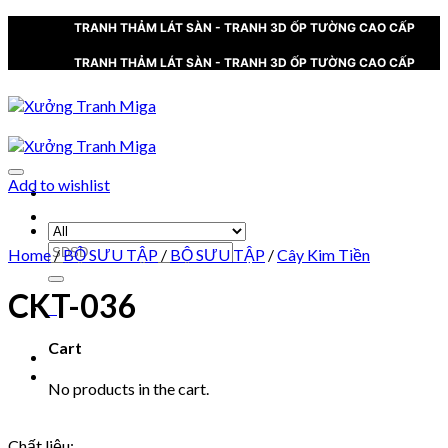
Skip
TRANH THẢM LÁT SÀN - TRANH 3D ỐP TƯỜNG CAO CẤP
to
content
TRANH THẢM LÁT SÀN - TRANH 3D ỐP TƯỜNG CAO CẤP
Add to wishlist
XƯỞNG TRANH MIGA
Search
Home
/
BỘ SƯU TẬP
/
BỘ SƯU TẬP
/
Cây Kim Tiền
for:
CKT-036
0
Cart
No products in the cart.
Chất liệu: