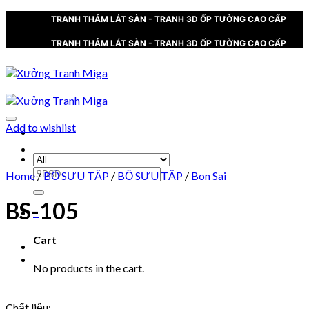
Skip
TRANH THẢM LÁT SÀN - TRANH 3D ỐP TƯỜNG CAO CẤP
to
content
TRANH THẢM LÁT SÀN - TRANH 3D ỐP TƯỜNG CAO CẤP
Add to wishlist
XƯỞNG TRANH MIGA
Search
Home
/
BỘ SƯU TẬP
/
BỘ SƯU TẬP
/
Bon Sai
for:
BS-105
0
Cart
No products in the cart.
Chất liệu: