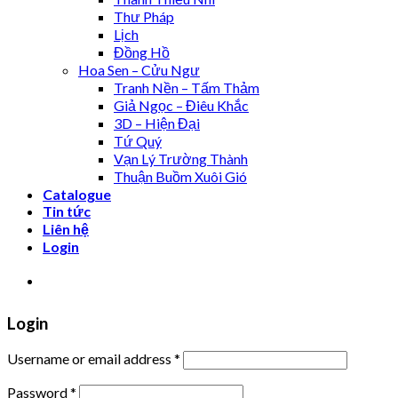
Thư Pháp
Lịch
Đồng Hồ
Hoa Sen – Cửu Ngư
Tranh Nền – Tấm Thảm
Giả Ngọc – Điêu Khắc
3D – Hiện Đại
Tứ Quý
Vạn Lý Trường Thành
Thuận Buồm Xuôi Gió
Catalogue
Tin tức
Liên hệ
Login
XƯỞNG TRANH MIGA
Login
Username or email address
*
Password
*