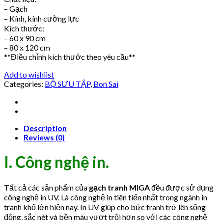
– Gạch
– Kính, kính cường lực
Kích thước:
– 60 x 90 cm
– 80 x 120 cm
**Điều chỉnh kích thước theo yêu cầu**
Add to wishlist
Categories:
BỘ SƯU TẬP
,
Bon Sai
Description
Reviews (0)
I. Công nghệ in.
Tất cả các sản phẩm của
gạch tranh MIGA
đều được sử dụng
công nghệ in UV. Là công nghệ in tiên tiến nhất trong ngành in
tranh khổ lớn hiện nay. In UV giúp cho bức tranh trở lên sống
động, sắc nét và bền màu vượt trội hơn so với các công nghệ