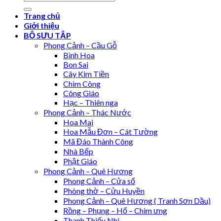
for:
Trang chủ
Giới thiệu
BỘ SƯU TẬP
Phong Cảnh – Cầu Gỗ
Bình Hoa
Bon Sai
Cây Kim Tiền
Chim Công
Công Giáo
Hạc – Thiên nga
Phong Cảnh – Thác Nước
Hoa Mai
Hoa Mẫu Đơn – Cát Tường
Mã Đáo Thành Công
Nhà Bếp
Phật Giáo
Phong Cảnh – Quê Hương
Phong Cảnh – Cửa sổ
Phòng thờ – Cửu Huyền
Phong Cảnh – Quê Hương ( Tranh Sơn Dầu)
Rồng – Phụng – Hổ – Chim ưng
Thanh Thiếu Nhi