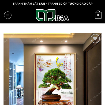
Skip
TRANH THẢM LÁT SÀN - TRANH 3D ỐP TƯỜNG CAO CẤP
to
content
0
Add to
wishlist