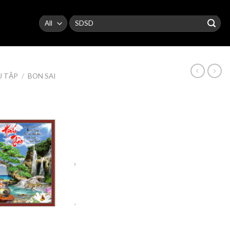
Search
for:
U TẬP
/
BON SAI