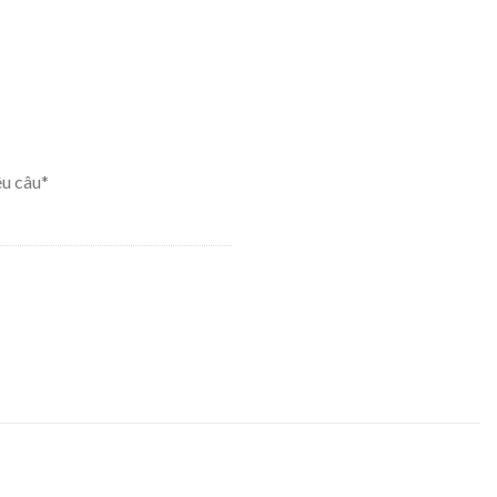
êu câu*