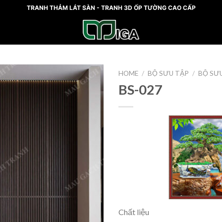
TRANH THẢM LÁT SÀN - TRANH 3D ỐP TƯỜNG CAO CẤP
HOME
/
BỘ SƯU TẬP
/
BỘ SƯ
BS-027
Add to
wishlist
Chất liệu