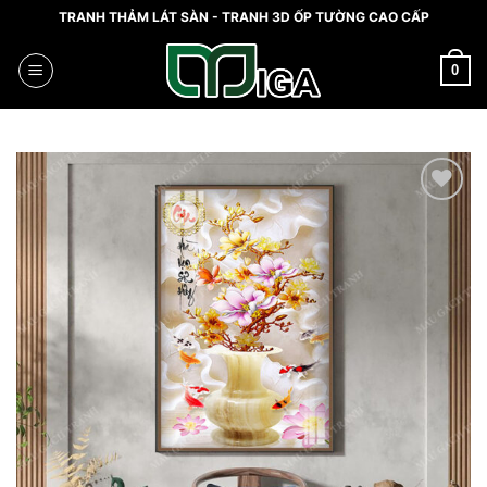
Skip
TRANH THẢM LÁT SÀN - TRANH 3D ỐP TƯỜNG CAO CẤP
to
content
0
Add to
wishlist