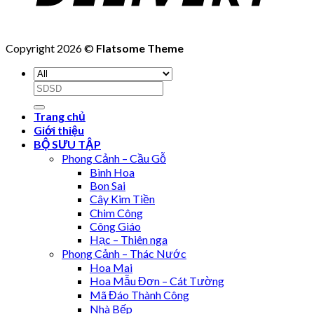
Copyright 2026 ©
Flatsome Theme
Search
for:
Trang chủ
Giới thiệu
BỘ SƯU TẬP
Phong Cảnh – Cầu Gỗ
Bình Hoa
Bon Sai
Cây Kim Tiền
Chim Công
Công Giáo
Hạc – Thiên nga
Phong Cảnh – Thác Nước
Hoa Mai
Hoa Mẫu Đơn – Cát Tường
Mã Đáo Thành Công
Nhà Bếp