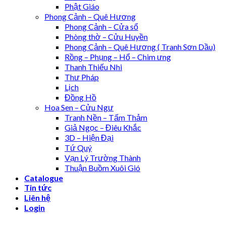
Phật Giáo
Phong Cảnh – Quê Hương
Phong Cảnh – Cửa sổ
Phòng thờ – Cửu Huyền
Phong Cảnh – Quê Hương ( Tranh Sơn Dầu)
Rồng – Phụng – Hổ – Chim ưng
Thanh Thiếu Nhi
Thư Pháp
Lịch
Đồng Hồ
Hoa Sen – Cửu Ngư
Tranh Nền – Tấm Thảm
Giả Ngọc – Điêu Khắc
3D – Hiện Đại
Tứ Quý
Vạn Lý Trường Thành
Thuận Buồm Xuôi Gió
Catalogue
Tin tức
Liên hệ
Login
XƯỞNG TRANH MIGA