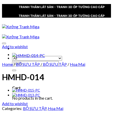
Skip
TRANH THẢM LÁT SÀN - TRANH 3D ỐP TƯỜNG CAO CẤP
to
content
TRANH THẢM LÁT SÀN - TRANH 3D ỐP TƯỜNG CAO CẤP
Add to wishlist
XƯỞNG TRANH MIGA
Search
Home
/
BỘ SƯU TẬP
/
BỘ SƯU TẬP
/
Hoa Mai
for:
HMHD-014
0
Cart
No products in the cart.
Add to wishlist
Categories:
BỘ SƯU TẬP
,
Hoa Mai